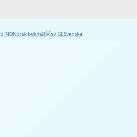
Norsk bokmål
Svenska