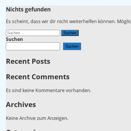
Zum
Nichts gefunden
Explore our filtration solutions: Air, liquid, water trea
House of Filtration – Learn about filtration so
Inhalt
springen
Es scheint, dass wir dir nicht weiterhelfen können. Möglic
Suche
nach:
Suchen
Suchen
Recent Posts
Recent Comments
Es sind keine Kommentare vorhanden.
Archives
Keine Archive zum Anzeigen.