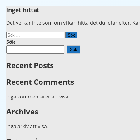
Hoppa
Inget hittat
Explore our filtration solutions: Air, liquid, water
House of Filtration – Learn about filtration
till
treatment, and more. Three specialized companies –
innehåll
solutions in one place.
Det verkar inte som om vi kan hitta det du letar efter. K
one commitment to quality.
Sök
efter:
Sök
Sök
Recent Posts
Recent Comments
Inga kommentarer att visa.
Archives
Inga arkiv att visa.